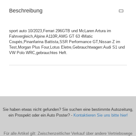
Beschreibung
sport auto 10/2023,Ferrari 296GTB und McLaren Artura im
Fahrvergleich,Alpine A110R,AMG GT 63 4Matic
Coupés,Pinanfarina Battista,SSR Performance GT,Nissan Z im
Test,Morgan Plus Four,Lotus Eletre,Gebrauchtwagen:Audi S1 und
VW Polo WRC,gebrauchtes Heft.
Sie haben etwas nicht gefunden? Sie suchen eine bestimmte Autozeitung,
ein Prospekt oder ein Auto Poster? -
Kontaktieren Sie uns bitte hier!
Für alle Artikel gilt: Zwischenzeitlicher Verkauf über andere Vertriebswege