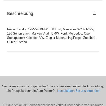
Beschreibung
Rieger Katalog 1995/96 BMW E30 Ford, Mercedes W202 R129,
126 Seiten stark, Marken: Audi, BMW, Ford, Mercedes, Opel,
Superposter+Kalender, VW, Ziegler Motortuning,Felgen,Zubehör.
Guter Zustand.
Sie haben etwas nicht gefunden? Sie suchen eine bestimmte Autozeitung,
ein Prospekt oder ein Auto Poster? -
Kontaktieren Sie uns bitte hier!
Für alle Artikel gilt: Zwischenzeitlicher Verkauf über andere Vertriebswege