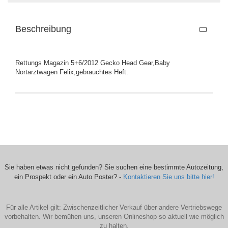
Beschreibung
Rettungs Magazin 5+6/2012 Gecko Head Gear,Baby
Nortarztwagen Felix,gebrauchtes Heft.
Sie haben etwas nicht gefunden? Sie suchen eine bestimmte Autozeitung,
ein Prospekt oder ein Auto Poster? -
Kontaktieren Sie uns bitte hier!
Für alle Artikel gilt: Zwischenzeitlicher Verkauf über andere Vertriebswege
vorbehalten. Wir bemühen uns, unseren Onlineshop so aktuell wie möglich
zu halten.