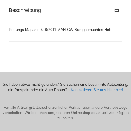
Beschreibung
Rettungs Magazin 5+6/2011 MAN GW-San,gebrauchtes Heft.
Sie haben etwas nicht gefunden? Sie suchen eine bestimmte Autozeitung,
ein Prospekt oder ein Auto Poster? -
Kontaktieren Sie uns bitte hier!
Für alle Artikel gilt: Zwischenzeitlicher Verkauf über andere Vertriebswege
vorbehalten. Wir bemühen uns, unseren Onlineshop so aktuell wie möglich
zu halten.