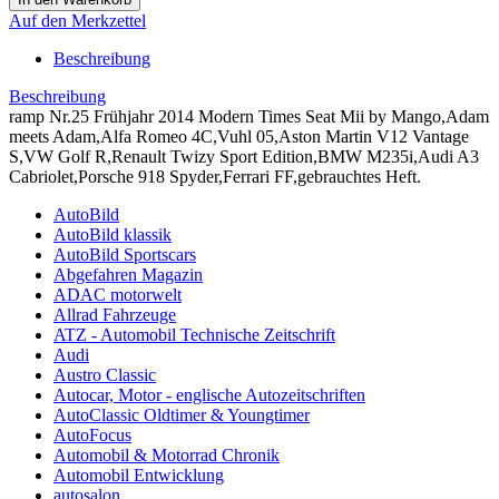
Auf den Merkzettel
Beschreibung
Beschreibung
ramp Nr.25 Frühjahr 2014 Modern Times Seat Mii by Mango,Adam
meets Adam,Alfa Romeo 4C,Vuhl 05,Aston Martin V12 Vantage
S,VW Golf R,Renault Twizy Sport Edition,BMW M235i,Audi A3
Cabriolet,Porsche 918 Spyder,Ferrari FF,gebrauchtes Heft.
AutoBild
AutoBild klassik
AutoBild Sportscars
Abgefahren Magazin
ADAC motorwelt
Allrad Fahrzeuge
ATZ - Automobil Technische Zeitschrift
Audi
Austro Classic
Autocar, Motor - englische Autozeitschriften
AutoClassic Oldtimer & Youngtimer
AutoFocus
Automobil & Motorrad Chronik
Automobil Entwicklung
autosalon