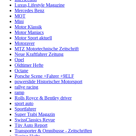
Luxus,Lifestyle Magazine
Mercedes Benz
MOT
Mini
Motor Klassik
Motor Maniacs
Motor Sport aktuell
Motoraver
MTZ Motortechnische Zeitschrift
Neue Kraftfahrer Zeitung
Opel
Oldtimer Hefte
Octane
Porsche Scene +Fahrer +9ELF
powerslide Historischer Motorsport
rallye racing
ramp
Rolls Royce & Bentley driver
sport auto
Sportfahrer
Super Trabi Magazin
SwissClassics Revue
Tüv Auto Report
Transporter & Omnibusse - Zeitschriften