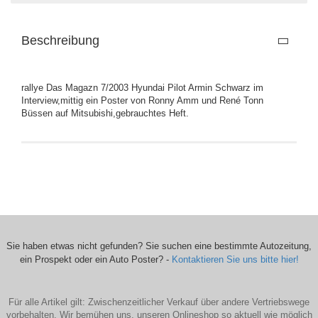
Beschreibung
rallye Das Magazn 7/2003 Hyundai Pilot Armin Schwarz im
Interview,mittig ein Poster von Ronny Amm und René Tonn
Büssen auf Mitsubishi,gebrauchtes Heft.
Sie haben etwas nicht gefunden? Sie suchen eine bestimmte Autozeitung,
ein Prospekt oder ein Auto Poster? -
Kontaktieren Sie uns bitte hier!
Für alle Artikel gilt: Zwischenzeitlicher Verkauf über andere Vertriebswege
vorbehalten. Wir bemühen uns, unseren Onlineshop so aktuell wie möglich