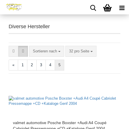
Diverse Hersteller
Sortieren nach
pro Seite
Sortieren nach
32 pro Seite
«
1
2
3
4
5
valmet automotive Posche Boxster +Audi A4 Coupé
Cabriolet Pressemappe +CD +Kataloge Genf 2004