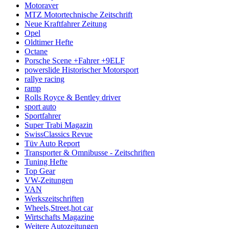
Motoraver
MTZ Motortechnische Zeitschrift
Neue Kraftfahrer Zeitung
Opel
Oldtimer Hefte
Octane
Porsche Scene +Fahrer +9ELF
powerslide Historischer Motorsport
rallye racing
ramp
Rolls Royce & Bentley driver
sport auto
Sportfahrer
Super Trabi Magazin
SwissClassics Revue
Tüv Auto Report
Transporter & Omnibusse - Zeitschriften
Tuning Hefte
Top Gear
VW-Zeitungen
VAN
Werkszeitschriften
Wheels,Street,hot car
Wirtschafts Magazine
Weitere Autozeitungen