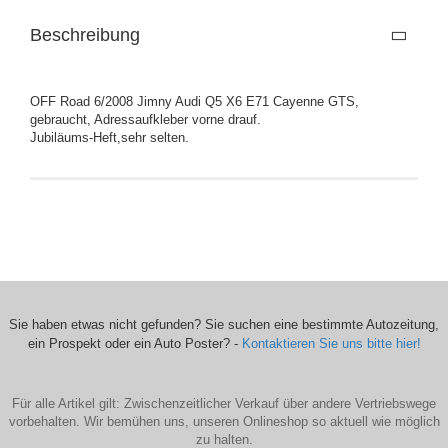
Beschreibung
OFF Road 6/2008 Jimny Audi Q5 X6 E71 Cayenne GTS,
gebraucht, Adressaufkleber vorne drauf.
Jubiläums-Heft,sehr selten.
Sie haben etwas nicht gefunden? Sie suchen eine bestimmte Autozeitung,
ein Prospekt oder ein Auto Poster? -
Kontaktieren Sie uns bitte hier!
Für alle Artikel gilt: Zwischenzeitlicher Verkauf über andere Vertriebswege
vorbehalten. Wir bemühen uns, unseren Onlineshop so aktuell wie möglich
zu halten.