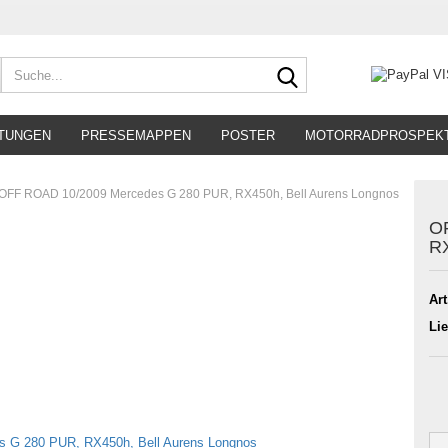
Suche...
TUNGEN
PRESSEMAPPEN
POSTER
MOTORRADPROSPEK
OFF ROAD 10/2009 Mercedes G 280 PUR, RX450h, Bell Aurens Longnos
O
RX
Art
Lie