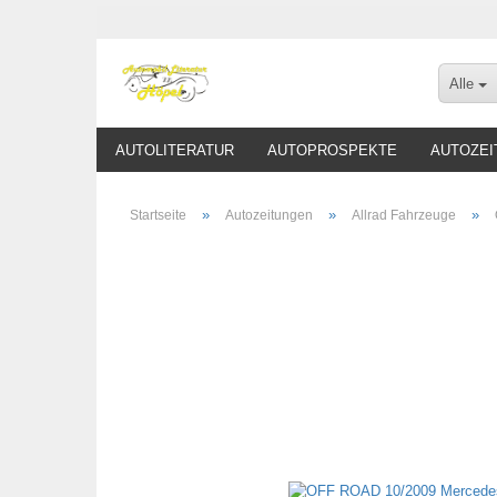
Alle
AUTOLITERATUR
AUTOPROSPEKTE
AUTOZEI
»
»
»
Startseite
Autozeitungen
Allrad Fahrzeuge