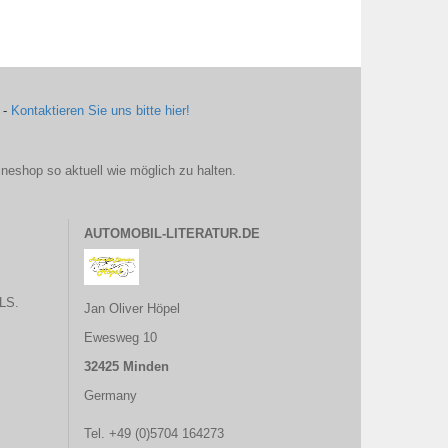
 -
Kontaktieren Sie uns bitte hier!
ineshop so aktuell wie möglich zu halten.
AUTOMOBIL-LITERATUR.DE
LS.
Jan Oliver Höpel
Ewesweg 10
32425 Minden
Germany
Tel. +49 (0)5704 164273