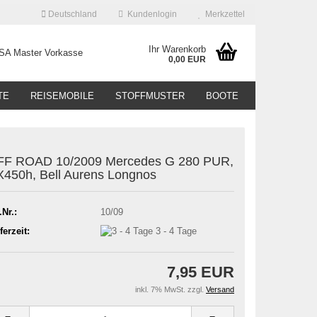
Deutschland
Kundenlogin
Merkzettel
Ihr Warenkorb
0,00 EUR
TE
REISEMOBILE
STOFFMUSTER
BOOTE
FF ROAD 10/2009 Mercedes G 280 PUR,
450h, Bell Aurens Longnos
.Nr.:
10/09
ferzeit:
3 - 4 Tage
7,95 EUR
inkl. 7% MwSt. zzgl.
Versand