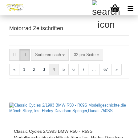
Motorrad Zeitschriften
Sortieren nach
pro Seite
Sortieren nach
32 pro Seite
«
1
2
3
4
5
6
7
...
67
»
Classic Cycles 2/1993 BMW R50 - R69S
Modellgeschichte,die Münch Story,Test Harley Davidson