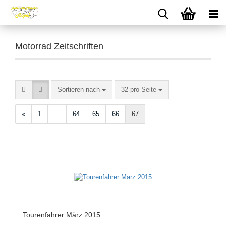
Motorrad Zeitschriften
Sortieren nach
pro Seite
Sortieren nach
32 pro Seite
«
1
...
64
65
66
67
Tourenfahrer März 2015