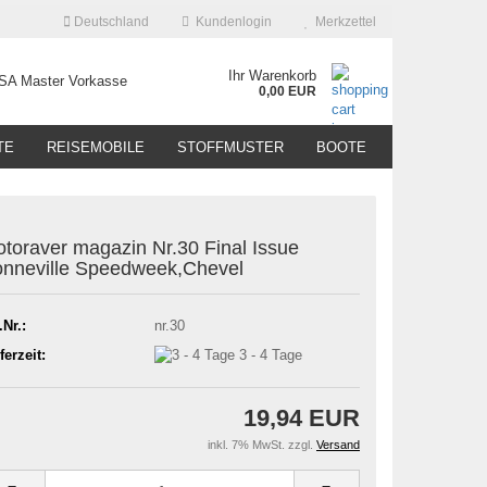
Deutschland
Kundenlogin
Merkzettel
Ihr Warenkorb
0,00 EUR
TE
REISEMOBILE
STOFFMUSTER
BOOTE
toraver magazin Nr.30 Final Issue
nneville Speedweek,Chevel
.Nr.:
nr.30
ferzeit:
3 - 4 Tage
19,94 EUR
inkl. 7% MwSt. zzgl.
Versand