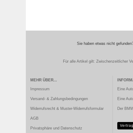
Sie haben etwas nicht gefunden?
Für alle Artikel gilt: Zwischenzeitliche
MEHR ÜBER...
INFORM
Impressum
Eine Aut
Versand- & Zahlungsbedingungen
Eine Aut
Widerrufsrecht & Muster-Widerrufsformular
Der BMW 
AGB
Vertra
Privatsphäre und Datenschutz