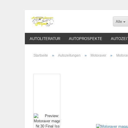
Alle
AUTOLITERATUR
AUTOPROSPEKTE
AUTOZEI
»
»
»
Startseite
Autozeitungen
Motoraver
Motora