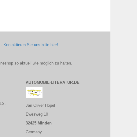
 -
Kontaktieren Sie uns bitte hier!
ineshop so aktuell wie möglich zu halten.
AUTOMOBIL-LITERATUR.DE
LS.
Jan Oliver Höpel
Ewesweg 10
32425 Minden
Germany