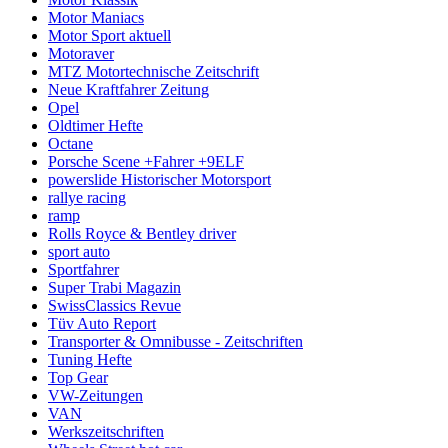
Motor Maniacs
Motor Sport aktuell
Motoraver
MTZ Motortechnische Zeitschrift
Neue Kraftfahrer Zeitung
Opel
Oldtimer Hefte
Octane
Porsche Scene +Fahrer +9ELF
powerslide Historischer Motorsport
rallye racing
ramp
Rolls Royce & Bentley driver
sport auto
Sportfahrer
Super Trabi Magazin
SwissClassics Revue
Tüv Auto Report
Transporter & Omnibusse - Zeitschriften
Tuning Hefte
Top Gear
VW-Zeitungen
VAN
Werkszeitschriften