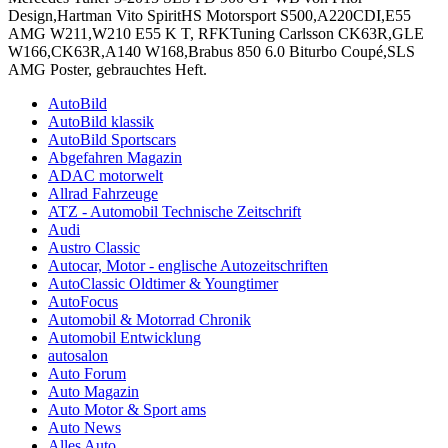
Design,Hartman Vito SpiritHS Motorsport S500,A220CDI,E55
AMG W211,W210 E55 K T, RFKTuning Carlsson CK63R,GLE
W166,CK63R,A140 W168,Brabus 850 6.0 Biturbo Coupé,SLS
AMG Poster, gebrauchtes Heft.
AutoBild
AutoBild klassik
AutoBild Sportscars
Abgefahren Magazin
ADAC motorwelt
Allrad Fahrzeuge
ATZ - Automobil Technische Zeitschrift
Audi
Austro Classic
Autocar, Motor - englische Autozeitschriften
AutoClassic Oldtimer & Youngtimer
AutoFocus
Automobil & Motorrad Chronik
Automobil Entwicklung
autosalon
Auto Forum
Auto Magazin
Auto Motor & Sport ams
Auto News
Alles Auto