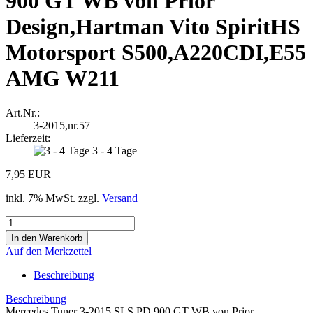
900 GT WB von Prior
Design,Hartman Vito SpiritHS
Motorsport S500,A220CDI,E55
AMG W211
Art.Nr.:
3-2015,nr.57
Lieferzeit:
3 - 4 Tage
7,95 EUR
inkl. 7% MwSt. zzgl.
Versand
Auf den Merkzettel
Beschreibung
Beschreibung
Mercedes Tuner 3-2015 SLS PD 900 GT WB von Prior