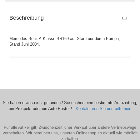
Beschreibung
Mercedes Benz A-Klasse BR169 auf Star Tour durch Europa,
Stand Juni 2004.
Sie haben etwas nicht gefunden? Sie suchen eine bestimmte Autozeitung,
ein Prospekt oder ein Auto Poster? -
Kontaktieren Sie uns bitte hier!
Für alle Artikel gilt: Zwischenzeitlicher Verkauf über andere Vertriebswege
vorbehalten. Wir bemühen uns, unseren Onlineshop so aktuell wie möglich
zu halten.