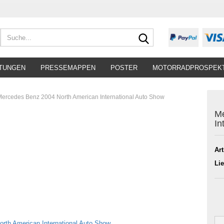
Suche...
TUNGEN
PRESSEMAPPEN
POSTER
MOTORRADPROSPEK
ercedes Benz 2004 North American International Auto Show
Me
In
Art
Lie