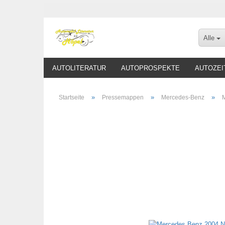
Alle
AUTOLITERATUR
AUTOPROSPEKTE
AUTOZEI
»
»
»
Startseite
Pressemappen
Mercedes-Benz
M