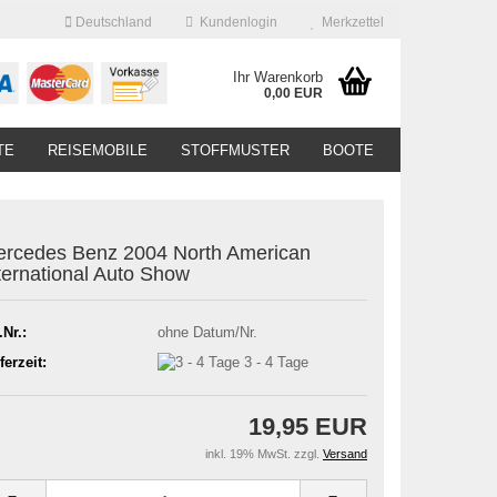
Deutschland
Kundenlogin
Merkzettel
Ihr Warenkorb
0,00 EUR
TE
REISEMOBILE
STOFFMUSTER
BOOTE
rcedes Benz 2004 North American
ternational Auto Show
.Nr.:
ohne Datum/Nr.
ferzeit:
3 - 4 Tage
19,95 EUR
inkl. 19% MwSt. zzgl.
Versand