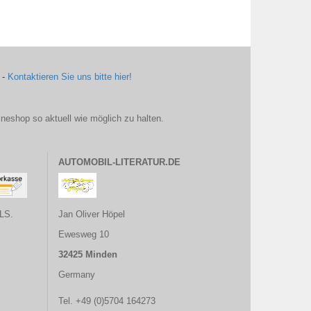
 -
Kontaktieren Sie uns bitte hier!
ineshop so aktuell wie möglich zu halten.
AUTOMOBIL-LITERATUR.DE
LS.
Jan Oliver Höpel
Ewesweg 10
32425 Minden
Germany
Tel. +49 (0)5704 164273