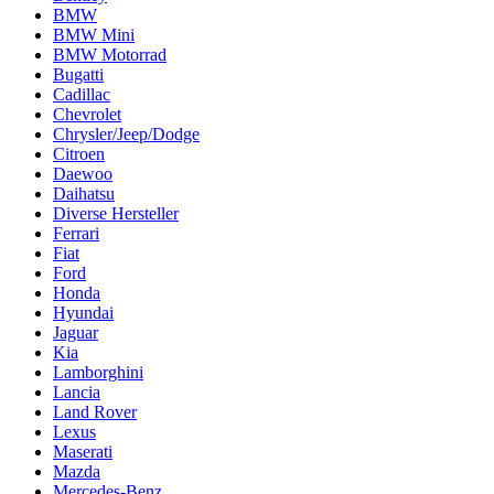
BMW
BMW Mini
BMW Motorrad
Bugatti
Cadillac
Chevrolet
Chrysler/Jeep/Dodge
Citroen
Daewoo
Daihatsu
Diverse Hersteller
Ferrari
Fiat
Ford
Honda
Hyundai
Jaguar
Kia
Lamborghini
Lancia
Land Rover
Lexus
Maserati
Mazda
Mercedes-Benz