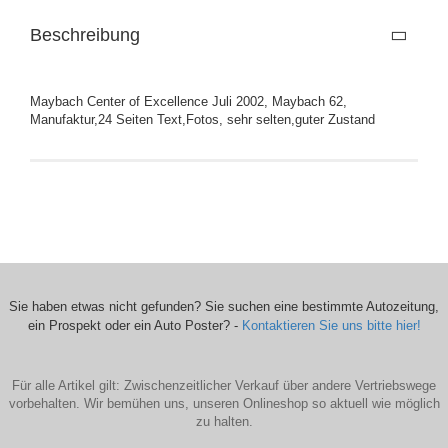
Beschreibung
Maybach Center of Excellence Juli 2002, Maybach 62,
Manufaktur,24 Seiten Text,Fotos, sehr selten,guter Zustand
Sie haben etwas nicht gefunden? Sie suchen eine bestimmte Autozeitung,
ein Prospekt oder ein Auto Poster? -
Kontaktieren Sie uns bitte hier!
Für alle Artikel gilt: Zwischenzeitlicher Verkauf über andere Vertriebswege
vorbehalten. Wir bemühen uns, unseren Onlineshop so aktuell wie möglich
zu halten.