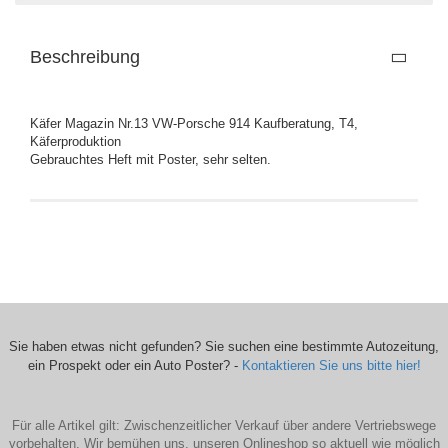
Beschreibung
Käfer Magazin Nr.13 VW-Porsche 914 Kaufberatung, T4,
Käferproduktion
Gebrauchtes Heft mit Poster, sehr selten.
Sie haben etwas nicht gefunden? Sie suchen eine bestimmte Autozeitung,
ein Prospekt oder ein Auto Poster? -
Kontaktieren Sie uns bitte hier!
Für alle Artikel gilt: Zwischenzeitlicher Verkauf über andere Vertriebswege
vorbehalten. Wir bemühen uns, unseren Onlineshop so aktuell wie möglich