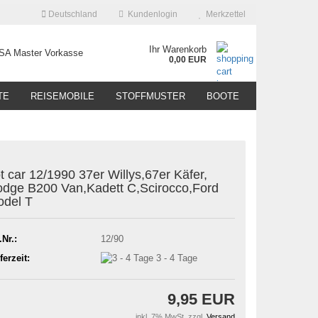
Deutschland
Kundenlogin
Merkzettel
Ihr Warenkorb
0,00 EUR
TE
REISEMOBILE
STOFFMUSTER
BOOTE
t car 12/1990 37er Willys,67er Käfer,
dge B200 Van,Kadett C,Scirocco,Ford
del T
.Nr.:
12/90
ferzeit:
3 - 4 Tage
9,95 EUR
inkl. 7% MwSt. zzgl.
Versand