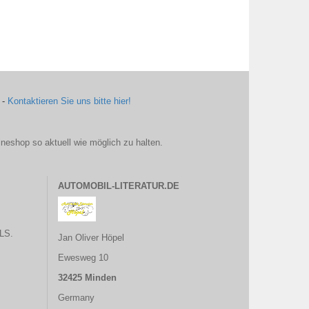
 -
Kontaktieren Sie uns bitte hier!
ineshop so aktuell wie möglich zu halten.
AUTOMOBIL-LITERATUR.DE
LS.
Jan Oliver Höpel
Ewesweg 10
32425 Minden
Germany