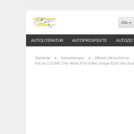
Alle
AUTOLITERATUR
AUTOPROSPEKTE
AUTOZEI
»
»
Startseite
Autozeitungen
Wheels,Street,hot car
hot car 12/1990 37er Willys,67er Käfer, Dodge B200 Van,Kad