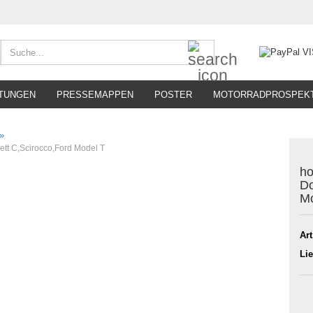
Suche...
TUNGEN
PRESSEMAPPEN
POSTER
MOTORRADPROSPEK
»
ett C,Scirocco,Ford Model T
ho
Do
Mo
Art
Lie