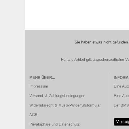
Sie haben etwas nicht gefunden?
Für alle Artikel gilt: Zwischenzeitliche
MEHR ÜBER...
INFORM
Impressum
Eine Aut
Versand- & Zahlungsbedingungen
Eine Aut
Widerrufsrecht & Muster-Widerrufsformular
Der BMW 
AGB
Vertra
Privatsphäre und Datenschutz