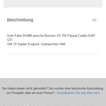
Beschreibung
Gute Fahrt 9/1996 porsche Boxster, A3 TDI,Passat,Caddy,Golf3
GTI
VW T4 Sauber Exquisit. Gebrauchtes Heft.
Sie haben etwas nicht gefunden? Sie suchen eine bestimmte Autozeitung,
ein Prospekt oder ein Auto Poster? -
Kontaktieren Sie uns bitte hier!