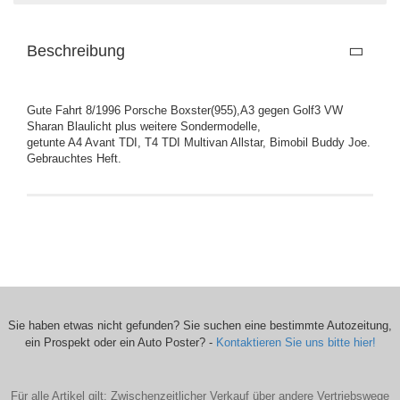
Beschreibung
Gute Fahrt 8/1996 Porsche Boxster(955),A3 gegen Golf3 VW
Sharan Blaulicht plus weitere Sondermodelle,
getunte A4 Avant TDI, T4 TDI Multivan Allstar, Bimobil Buddy Joe.
Gebrauchtes Heft.
Sie haben etwas nicht gefunden? Sie suchen eine bestimmte Autozeitung,
ein Prospekt oder ein Auto Poster? -
Kontaktieren Sie uns bitte hier!
Für alle Artikel gilt: Zwischenzeitlicher Verkauf über andere Vertriebswege