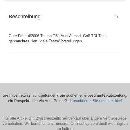
Beschreibung
Gute Fahrt 4/2006 Touran TSi, Audi Allroad, Golf TDI Test,
gebrauchtes Heft, viele Tests/Vorstellungen.
Sie haben etwas nicht gefunden? Sie suchen eine bestimmte Autozeitung,
ein Prospekt oder ein Auto Poster? -
Kontaktieren Sie uns bitte hier!
Für alle Artikel gilt: Zwischenzeitlicher Verkauf über andere Vertriebswege
vorbehalten. Wir bemühen uns, unseren Onlineshop so aktuell wie möglich
zu halten.