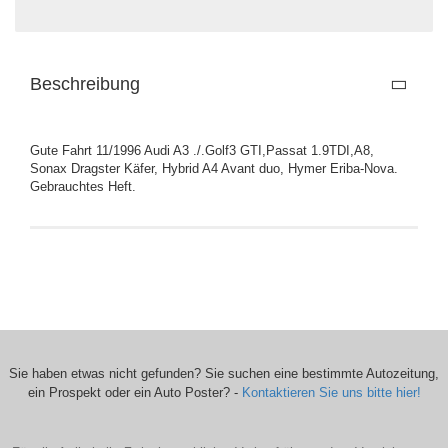
Beschreibung
Gute Fahrt 11/1996 Audi A3 ./.Golf3 GTI,Passat 1.9TDI,A8,
Sonax Dragster Käfer, Hybrid A4 Avant duo, Hymer Eriba-Nova.
Gebrauchtes Heft.
Sie haben etwas nicht gefunden? Sie suchen eine bestimmte Autozeitung,
ein Prospekt oder ein Auto Poster? -
Kontaktieren Sie uns bitte hier!