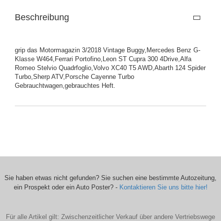
Beschreibung
grip das Motormagazin 3/2018 Vintage Buggy,Mercedes Benz G-
Klasse W464,Ferrari Portofino,Leon ST Cupra 300 4Drive,Alfa
Romeo Stelvio Quadrfoglio,Volvo XC40 T5 AWD,Abarth 124 Spider
Turbo,Sherp ATV,Porsche Cayenne Turbo
Gebrauchtwagen,gebrauchtes Heft.
Sie haben etwas nicht gefunden? Sie suchen eine bestimmte Autozeitung,
ein Prospekt oder ein Auto Poster? -
Kontaktieren Sie uns bitte hier!
Für alle Artikel gilt: Zwischenzeitlicher Verkauf über andere Vertriebswege