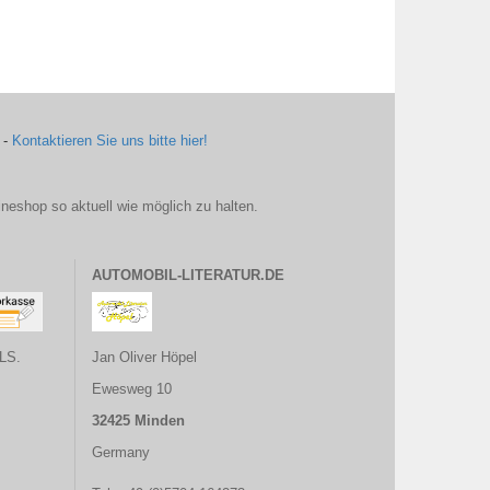
 -
Kontaktieren Sie uns bitte hier!
ineshop so aktuell wie möglich zu halten.
AUTOMOBIL-LITERATUR.DE
LS.
Jan Oliver Höpel
Ewesweg 10
32425 Minden
Germany