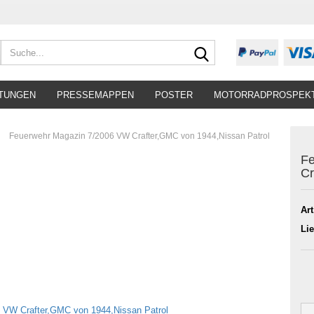
Suche...
TUNGEN
PRESSEMAPPEN
POSTER
MOTORRADPROSPEK
»
Feuerwehr Magazin 7/2006 VW Crafter,GMC von 1944,Nissan Patrol
Fe
Cr
Art
Lie