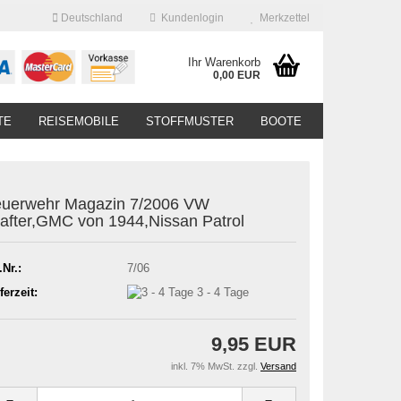
Deutschland
Kundenlogin
Merkzettel
Ihr Warenkorb
0,00 EUR
TE
REISEMOBILE
STOFFMUSTER
BOOTE
uerwehr Magazin 7/2006 VW
after,GMC von 1944,Nissan Patrol
.Nr.:
7/06
ferzeit:
3 - 4 Tage
9,95 EUR
inkl. 7% MwSt. zzgl.
Versand