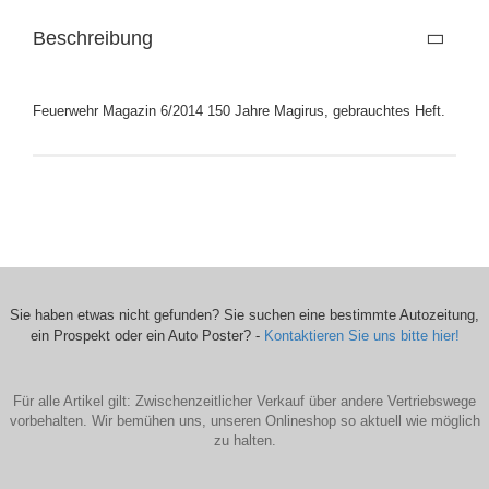
Beschreibung
Feuerwehr Magazin 6/2014 150 Jahre Magirus, gebrauchtes Heft.
Sie haben etwas nicht gefunden? Sie suchen eine bestimmte Autozeitung,
ein Prospekt oder ein Auto Poster? -
Kontaktieren Sie uns bitte hier!
Für alle Artikel gilt: Zwischenzeitlicher Verkauf über andere Vertriebswege
vorbehalten. Wir bemühen uns, unseren Onlineshop so aktuell wie möglich
zu halten.