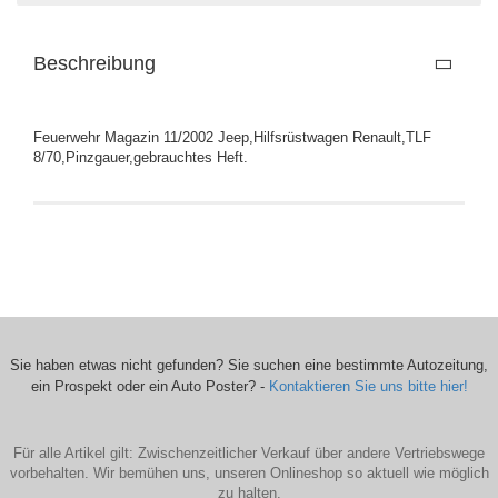
Beschreibung
Feuerwehr Magazin 11/2002 Jeep,Hilfsrüstwagen Renault,TLF
8/70,Pinzgauer,gebrauchtes Heft.
Sie haben etwas nicht gefunden? Sie suchen eine bestimmte Autozeitung,
ein Prospekt oder ein Auto Poster? -
Kontaktieren Sie uns bitte hier!
Für alle Artikel gilt: Zwischenzeitlicher Verkauf über andere Vertriebswege
vorbehalten. Wir bemühen uns, unseren Onlineshop so aktuell wie möglich
zu halten.