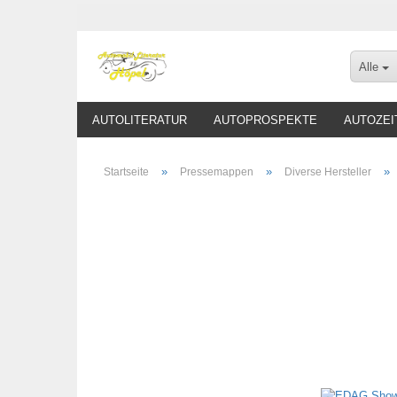
Alle
AUTOLITERATUR
AUTOPROSPEKTE
AUTOZEI
»
»
»
Startseite
Pressemappen
Diverse Hersteller