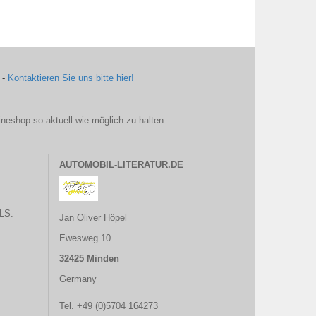
 -
Kontaktieren Sie uns bitte hier!
ineshop so aktuell wie möglich zu halten.
AUTOMOBIL-LITERATUR.DE
LS.
Jan Oliver Höpel
Ewesweg 10
32425 Minden
Germany
Tel. +49 (0)5704 164273