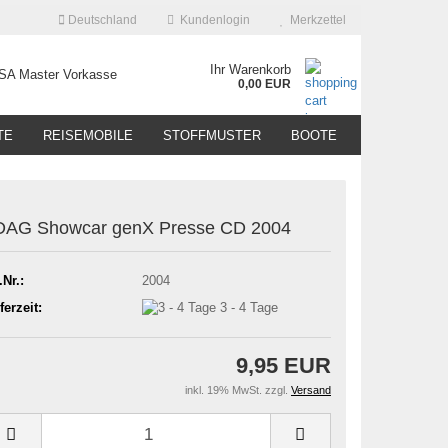
Deutschland
Kundenlogin
Merkzettel
Ihr Warenkorb
0,00 EUR
TE
REISEMOBILE
STOFFMUSTER
BOOTE
DAG Showcar genX Presse CD 2004
.Nr.:
2004
ferzeit:
3 - 4 Tage
9,95 EUR
inkl. 19% MwSt. zzgl.
Versand