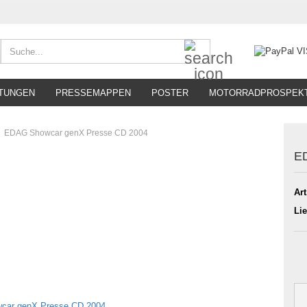
Suche...
TUNGEN
PRESSEMAPPEN
POSTER
MOTORRADPROSPEK
EDAG Showcar genX Presse CD 2004
E
Art
Lie