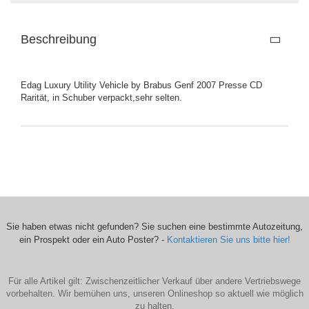
Beschreibung
Edag Luxury Utility Vehicle by Brabus Genf 2007 Presse CD
Rarität, in Schuber verpackt,sehr selten.
Sie haben etwas nicht gefunden? Sie suchen eine bestimmte Autozeitung,
ein Prospekt oder ein Auto Poster? -
Kontaktieren Sie uns bitte hier!
Für alle Artikel gilt: Zwischenzeitlicher Verkauf über andere Vertriebswege
vorbehalten. Wir bemühen uns, unseren Onlineshop so aktuell wie möglich
zu halten.