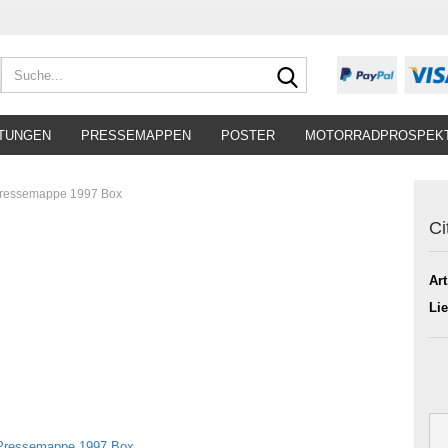
Suche...
TUNGEN
PRESSEMAPPEN
POSTER
MOTORRADPROSPEK
Pressemappe 1997 Box
Ci
Art
Lie