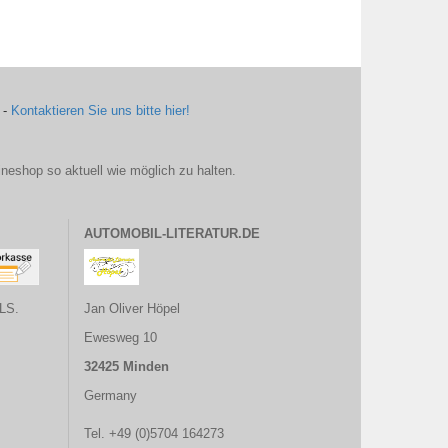
 -
Kontaktieren Sie uns bitte hier!
ineshop so aktuell wie möglich zu halten.
AUTOMOBIL-LITERATUR.DE
LS.
Jan Oliver Höpel
Ewesweg 10
32425 Minden
Germany
Tel. +49 (0)5704 164273