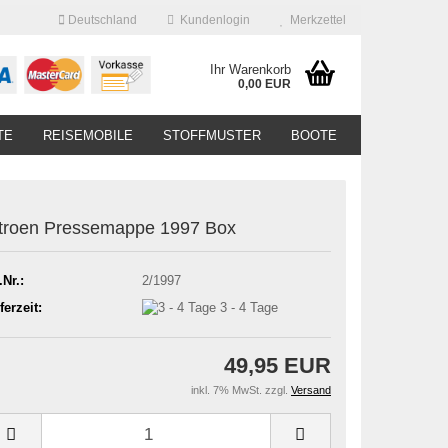
Deutschland
Kundenlogin
Merkzettel
Ihr Warenkorb
0,00 EUR
TE
REISEMOBILE
STOFFMUSTER
BOOTE
troen Pressemappe 1997 Box
.Nr.:
2/1997
ferzeit:
3 - 4 Tage
49,95 EUR
inkl. 7% MwSt. zzgl.
Versand