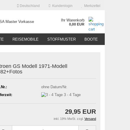
Deutschland
Kundenlogin
Merkzettel
Ihr Warenkorb
0,00 EUR
TE
REISEMOBILE
STOFFMUSTER
BOOTE
troen GS Modell 1971-Modell
982+Fotos
.Nr.:
ohne Datum/Nr.
ferzeit:
3 - 4 Tage
29,95 EUR
inkl. 19% MwSt. zzgl.
Versand