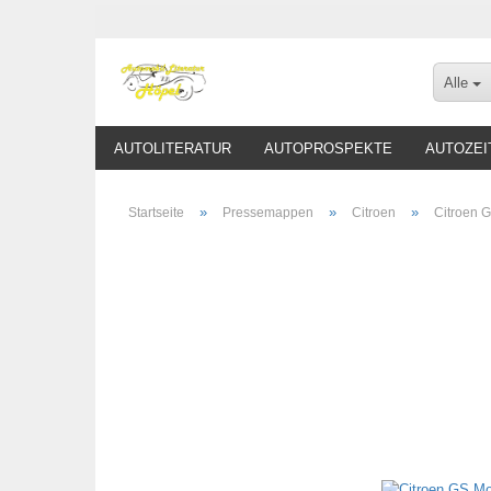
Alle
AUTOLITERATUR
AUTOPROSPEKTE
AUTOZEI
»
»
»
Startseite
Pressemappen
Citroen
Citroen 