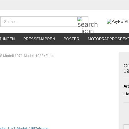
Suche...
TUNGEN
PRESSEMAPPEN
POSTER
MOTORRADPROSPEK
GS Modell 1971-Modell 1982+Fotos
Ci
1
Art
Lie