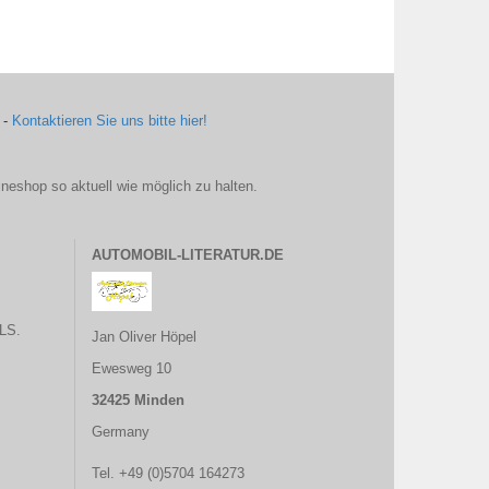
 -
Kontaktieren Sie uns bitte hier!
ineshop so aktuell wie möglich zu halten.
AUTOMOBIL-LITERATUR.DE
LS.
Jan Oliver Höpel
Ewesweg 10
32425 Minden
Germany
Tel. +49 (0)5704 164273