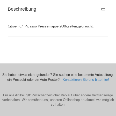
Beschreibung
Citroen C4 Picasso Pressemappe 2006,selten,gebraucht.
Sie haben etwas nicht gefunden? Sie suchen eine bestimmte Autozeitung,
ein Prospekt oder ein Auto Poster? -
Kontaktieren Sie uns bitte hier!
Für alle Artikel gilt: Zwischenzeitlicher Verkauf über andere Vertriebswege
vorbehalten. Wir bemühen uns, unseren Onlineshop so aktuell wie möglich
zu halten.