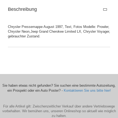
Beschreibung
Chrysler Pressemappe August 1997, Text, Fotos Modelle: Prowler,
Chrysler Neon,Jeep Grand Cherokee Limited LX, Chrysler Voyager,
gebrauchter Zustand.
Sie haben etwas nicht gefunden? Sie suchen eine bestimmte Autozeitung,
ein Prospekt oder ein Auto Poster? -
Kontaktieren Sie uns bitte hier!
Für alle Artikel gilt: Zwischenzeitlicher Verkauf über andere Vertriebswege
vorbehalten. Wir bemühen uns, unseren Onlineshop so aktuell wie möglich
zu halten.