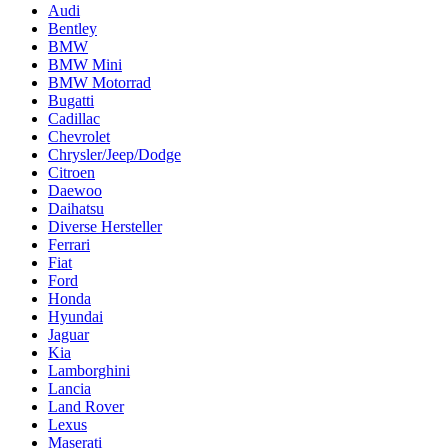
Audi
Bentley
BMW
BMW Mini
BMW Motorrad
Bugatti
Cadillac
Chevrolet
Chrysler/Jeep/Dodge
Citroen
Daewoo
Daihatsu
Diverse Hersteller
Ferrari
Fiat
Ford
Honda
Hyundai
Jaguar
Kia
Lamborghini
Lancia
Land Rover
Lexus
Maserati