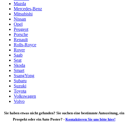
Mazda
Mercedes-Benz
Mitsubishi
Nissan
Opel
Peugeot
Porsche
Renault
Rolls-Royce
Rover
Saab
Seat
Skoda
Smart
SsangYong
Subaru
Suzuki
Toyota
Volkswagen
Volvo
Sie haben etwas nicht gefunden? Sie suchen eine bestimmte Autozeitung, ein
Prospekt oder ein Auto Poster? -
Kontaktieren Sie uns bitte hier!