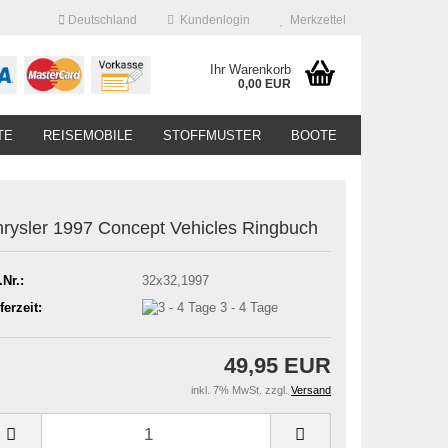
Deutschland
Kundenlogin
Merkzettel
Ihr Warenkorb
0,00 EUR
TE
REISEMOBILE
STOFFMUSTER
BOOTE
rysler 1997 Concept Vehicles Ringbuch
.Nr.:
32x32,1997
ferzeit:
3 - 4 Tage
49,95 EUR
inkl. 7% MwSt. zzgl.
Versand