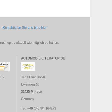
 -
Kontaktieren Sie uns bitte hier!
ineshop so aktuell wie möglich zu halten.
AUTOMOBIL-LITERATUR.DE
LS.
Jan Oliver Höpel
Ewesweg 10
32425 Minden
Germany
Tel. +49 (0)5704 164273