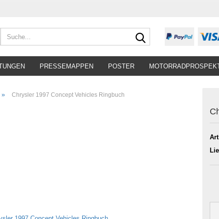
Suche...
TUNGEN
PRESSEMAPPEN
POSTER
MOTORRADPROSPEK
»
Chrysler 1997 Concept Vehicles Ringbuch
Ch
Art
Lie