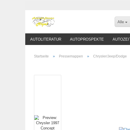
Alle
AUTOLITERATUR
AUTOPROSPEKTE
AUTOZEI
»
»
Startseite
Pressemappen
Chrysler/Jeep/Dodge