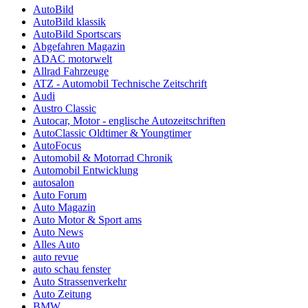
AutoBild
AutoBild klassik
AutoBild Sportscars
Abgefahren Magazin
ADAC motorwelt
Allrad Fahrzeuge
ATZ - Automobil Technische Zeitschrift
Audi
Austro Classic
Autocar, Motor - englische Autozeitschriften
AutoClassic Oldtimer & Youngtimer
AutoFocus
Automobil & Motorrad Chronik
Automobil Entwicklung
autosalon
Auto Forum
Auto Magazin
Auto Motor & Sport ams
Auto News
Alles Auto
auto revue
auto schau fenster
Auto Strassenverkehr
Auto Zeitung
BMW