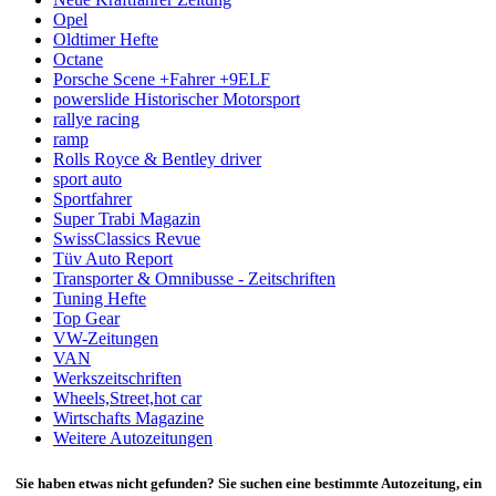
Opel
Oldtimer Hefte
Octane
Porsche Scene +Fahrer +9ELF
powerslide Historischer Motorsport
rallye racing
ramp
Rolls Royce & Bentley driver
sport auto
Sportfahrer
Super Trabi Magazin
SwissClassics Revue
Tüv Auto Report
Transporter & Omnibusse - Zeitschriften
Tuning Hefte
Top Gear
VW-Zeitungen
VAN
Werkszeitschriften
Wheels,Street,hot car
Wirtschafts Magazine
Weitere Autozeitungen
Sie haben etwas nicht gefunden? Sie suchen eine bestimmte Autozeitung, ein