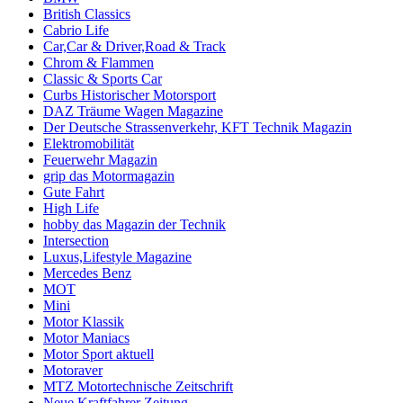
British Classics
Cabrio Life
Car,Car & Driver,Road & Track
Chrom & Flammen
Classic & Sports Car
Curbs Historischer Motorsport
DAZ Träume Wagen Magazine
Der Deutsche Strassenverkehr, KFT Technik Magazin
Elektromobilität
Feuerwehr Magazin
grip das Motormagazin
Gute Fahrt
High Life
hobby das Magazin der Technik
Intersection
Luxus,Lifestyle Magazine
Mercedes Benz
MOT
Mini
Motor Klassik
Motor Maniacs
Motor Sport aktuell
Motoraver
MTZ Motortechnische Zeitschrift
Neue Kraftfahrer Zeitung