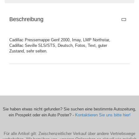
Beschreibung
Cadillac Pressemappe Genf 2000, Imay, LMP Northstar,
Cadillac Seville SLS/STS, Deutsch, Fotos, Text, guter
Zustand, sehr selten.
Sie haben etwas nicht gefunden? Sie suchen eine bestimmte Autozeitung,
ein Prospekt oder ein Auto Poster? -
Kontaktieren Sie uns bitte hier!
Für alle Artikel gilt: Zwischenzeitlicher Verkauf über andere Vertriebswege