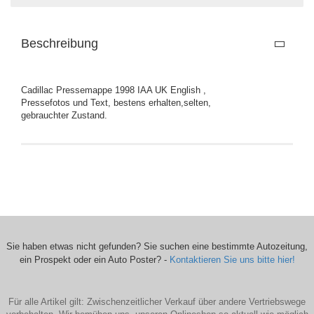
Beschreibung
Cadillac Pressemappe 1998 IAA UK English ,
Pressefotos und Text, bestens erhalten,selten,
gebrauchter Zustand.
Sie haben etwas nicht gefunden? Sie suchen eine bestimmte Autozeitung,
ein Prospekt oder ein Auto Poster? -
Kontaktieren Sie uns bitte hier!
Für alle Artikel gilt: Zwischenzeitlicher Verkauf über andere Vertriebswege