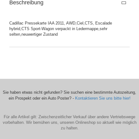
Beschreibung
Cadillac Pressekarte IAA 2011, AWD,Ciel,CTS, Escalade
hybrid,CTS Sport-Wagon verpackt in Ledermappe,sehr
selten,neuwertiger Zustand
Sie haben etwas nicht gefunden? Sie suchen eine bestimmte Autozeitung,
ein Prospekt oder ein Auto Poster? -
Kontaktieren Sie uns bitte hier!
Für alle Artikel gilt: Zwischenzeitlicher Verkauf über andere Vertriebswege
vorbehalten. Wir bemühen uns, unseren Onlineshop so aktuell wie möglich
zu halten.