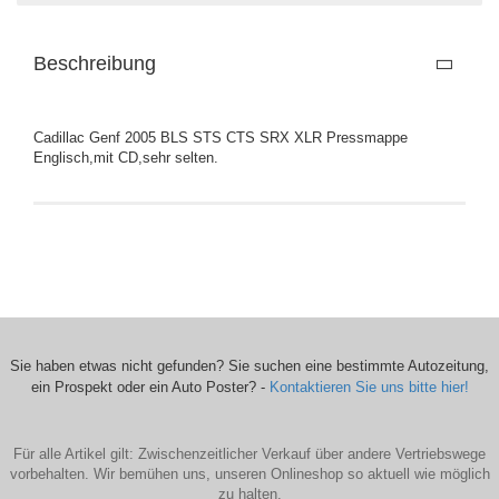
Beschreibung
Cadillac Genf 2005 BLS STS CTS SRX XLR Pressmappe
Englisch,mit CD,sehr selten.
Sie haben etwas nicht gefunden? Sie suchen eine bestimmte Autozeitung,
ein Prospekt oder ein Auto Poster? -
Kontaktieren Sie uns bitte hier!
Für alle Artikel gilt: Zwischenzeitlicher Verkauf über andere Vertriebswege
vorbehalten. Wir bemühen uns, unseren Onlineshop so aktuell wie möglich
zu halten.