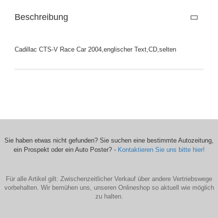
Beschreibung
Cadillac CTS-V Race Car 2004,englischer Text,CD,selten
Sie haben etwas nicht gefunden? Sie suchen eine bestimmte Autozeitung,
ein Prospekt oder ein Auto Poster? -
Kontaktieren Sie uns bitte hier!
Für alle Artikel gilt: Zwischenzeitlicher Verkauf über andere Vertriebswege
vorbehalten. Wir bemühen uns, unseren Onlineshop so aktuell wie möglich
zu halten.