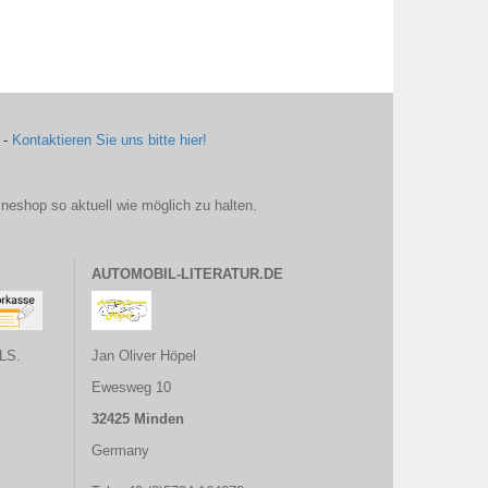
 -
Kontaktieren Sie uns bitte hier!
ineshop so aktuell wie möglich zu halten.
AUTOMOBIL-LITERATUR.DE
LS.
Jan Oliver Höpel
Ewesweg 10
32425 Minden
Germany