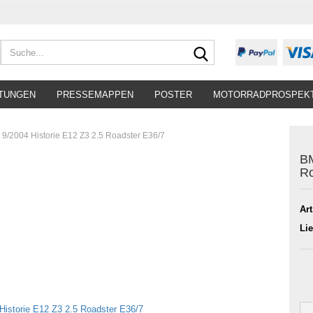
Suche...
TUNGEN
PRESSEMAPPEN
POSTER
MOTORRADPROSPEK
/2004 Historie E12 Z3 2.5 Roadster E36/7
BM
Ro
Art
Lie