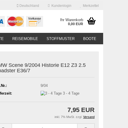
Deutschland
Kundenlogin
Merkzettel
Ihr Warenkorb
0,00 EUR
TE
REISEMOBILE
STOFFMUSTER
BOOTE
W Scene 9/2004 Historie E12 Z3 2.5
adster E36/7
.Nr.:
9/04
ferzeit:
3 - 4 Tage
7,95 EUR
inkl. 7% MwSt. zzgl.
Versand