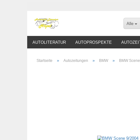
Alle
AUTOLITERATUR
AUTOPROSPEKTE
AUTOZEI
»
»
»
Startseite
Autozeitungen
BMW
BMW Scene 9