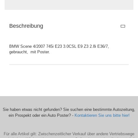
Beschreibung
BMW Scene 4/2007 745i E23 3.0CSL E9 Z3 2.8i E36/7,
gebraucht, mit Poster.
Sie haben etwas nicht gefunden? Sie suchen eine bestimmte Autozeitung,
ein Prospekt oder ein Auto Poster? -
Kontaktieren Sie uns bitte hier!
Für alle Artikel gilt: Zwischenzeitlicher Verkauf über andere Vertriebswege