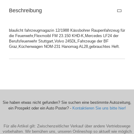
Beschreibung
blaulicht fahrzeugmagazin 12/1988 Kässbohrer Raupenfahrzeug für
die Feuerwehr,Flexmoibl FM 23.150 KHD-K,Mercedes LF24 der
Berufsfeuerwehr Stuttgart,Volvo 245DL,Fahrzeuge der BF
Graz,Küchenwagen NOM-231 Hanomag AL28,gebrauchtes Heft.
Sie haben etwas nicht gefunden? Sie suchen eine bestimmte Autozeitung,
ein Prospekt oder ein Auto Poster? -
Kontaktieren Sie uns bitte hier!
Für alle Artikel gilt: Zwischenzeitlicher Verkauf über andere Vertriebswege
vorbehalten. Wir bemühen uns, unseren Onlineshop so aktuell wie möglich