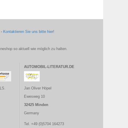
 -
Kontaktieren Sie uns bitte hier!
ineshop so aktuell wie möglich zu halten.
AUTOMOBIL-LITERATUR.DE
LS.
Jan Oliver Höpel
Ewesweg 10
32425 Minden
Germany
Tel. +49 (0)5704 164273