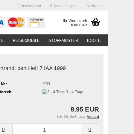
Deutschland
Kundenlogin
Merkzettel
Ihr Warenkorb
0,00 EUR
TE
REISEMOBILE
STOFFMUSTER
BOOTE
rtrandt bert Heft 7 IAA 1999
.Nr.:
9/99
ferzeit:
3 - 4 Tage
9,95 EUR
inkl. 7% MwSt. zzgl.
Versand