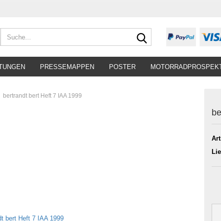
Suche...
TUNGEN
PRESSEMAPPEN
POSTER
MOTORRADPROSPEK
bertrandt bert Heft 7 IAA 1999
be
Art
Lie