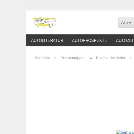
Alle
AUTOLITERATUR
AUTOPROSPEKTE
AUTOZEI
»
»
»
Startseite
Pressemappen
Diverse Hersteller