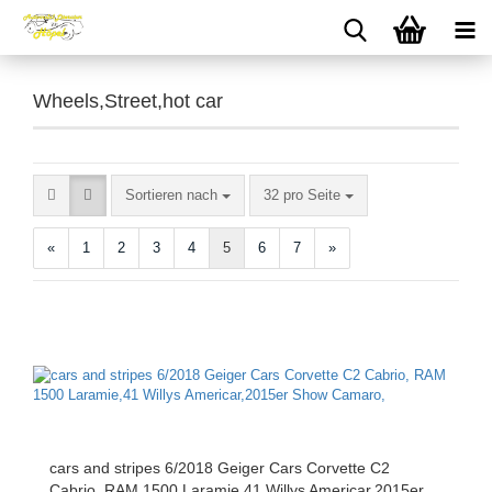
Wheels,Street,hot car
Sortieren nach
pro Seite
Sortieren nach
32 pro Seite
«
1
2
3
4
5
6
7
»
cars and stripes 6/2018 Geiger Cars Corvette C2
Cabrio, RAM 1500 Laramie,41 Willys Americar,2015er