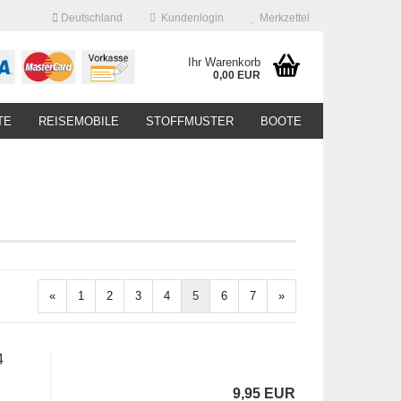
Deutschland
Kundenlogin
Merkzettel
Ihr Warenkorb
0,00 EUR
TE
REISEMOBILE
STOFFMUSTER
BOOTE
«
1
2
3
4
5
6
7
»
4
9,95 EUR