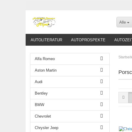
Alle
AUTOLITERATUR
AUTOPROSPEKTE
AUTOZEI
Startseit
Alfa Romeo
Aston Martin
Pors
Audi
Bentley
BMW
Chevrolet
Chrysler Jeep