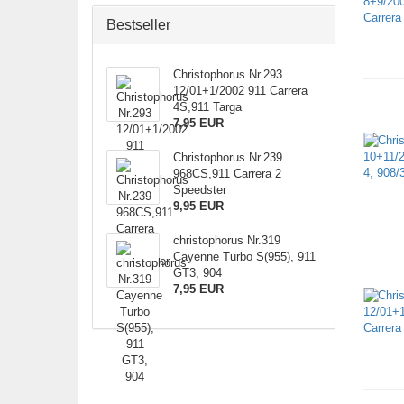
Bestseller
Christophorus Nr.293
12/01+1/2002 911 Carrera
4S,911 Targa
7,95 EUR
Christophorus Nr.239
968CS,911 Carrera 2
Speedster
9,95 EUR
christophorus Nr.319
Cayenne Turbo S(955), 911
GT3, 904
7,95 EUR