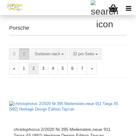
Porsche
Sortieren nach
pro Seite
Sortieren nach
32 pro Seite
«
1
2
3
4
5
6
7
»
christophorus 2/2020 Nr.395 Meilenstein,neue 911
Targa 4S (992) Heritage Design Edition,Taycan