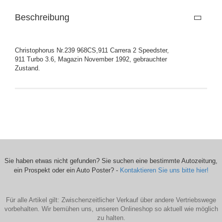
Beschreibung
Christophorus Nr.239 968CS,911 Carrera 2 Speedster,
911 Turbo 3.6, Magazin November 1992, gebrauchter
Zustand.
Sie haben etwas nicht gefunden? Sie suchen eine bestimmte Autozeitung,
ein Prospekt oder ein Auto Poster? -
Kontaktieren Sie uns bitte hier!
Für alle Artikel gilt: Zwischenzeitlicher Verkauf über andere Vertriebswege
vorbehalten. Wir bemühen uns, unseren Onlineshop so aktuell wie möglich
zu halten.